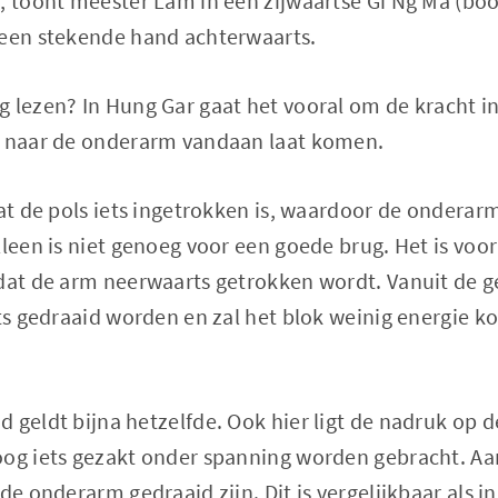
', toont meester Lam in een zijwaartse Gi Ng Ma (bo
 een stekende hand achterwaarts.
g lezen? In Hung Gar gaat het vooral om de kracht 
t naar de onderarm vandaan laat komen.
dat de pols iets ingetrokken is, waardoor de onderar
lleen is niet genoeg voor een goede brug. Het is voor
odat de arm neerwaarts getrokken wordt. Vanuit de 
hts gedraaid worden en zal het blok weinig energie k
 geldt bijna hetzelfde. Ook hier ligt de nadruk op
oog iets gezakt onder spanning worden gebracht. Aan
de onderarm gedraaid zijn. Dit is vergelijkbaar als in