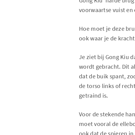
Gong Kiu 'harde brug
voorwaartse vuist en
Hoe moet je deze bru
ook waar je de krach
Je ziet bij Gong Kiu 
wordt gebracht. Dit a
dat de buik spant, z
de torso links of rec
getraind is.
Voor de stekende hand
moet vooral de elleb
ook dat de spieren in 