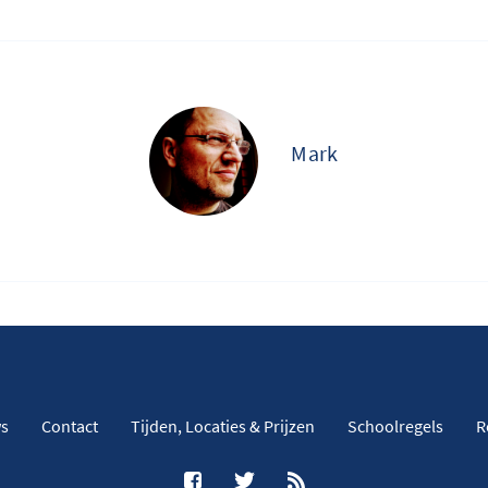
Mark
s
Contact
Tijden, Locaties & Prijzen
Schoolregels
R